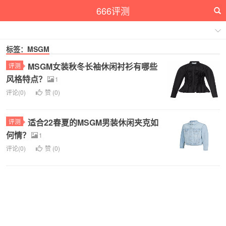
666评测
标签：MSGM
MSGM女装秋冬长袖休闲衬衫有哪些
评测
风格特点？
1
评论(0)
赞 (
0
)
适合22春夏的MSGM男装休闲夹克如
评测
何情？
1
评论(0)
赞 (
0
)