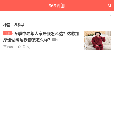
666评测
标签：凡季华
冬季中老年人家居服怎么选？这款加
评测
厚珊瑚绒睡袄套装怎么样？
1
评论(0)
赞 (
0
)