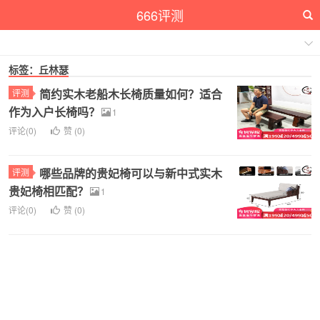
666评测
标签：丘林瑟
简约实木老船木长椅质量如何？适合
评测
作为入户长椅吗？
1
评论(0)
赞 (
0
)
哪些品牌的贵妃椅可以与新中式实木
评测
贵妃椅相匹配？
1
评论(0)
赞 (
0
)