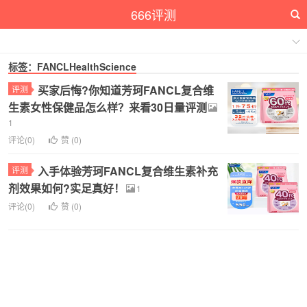
666评测
标签：FANCLHealthScience
买家后悔?你知道芳珂FANCL复合维
评测
生素女性保健品怎么样？来看30日量评测
1
评论(0)
赞 (
0
)
入手体验芳珂FANCL复合维生素补充
评测
剂效果如何?实足真好！
1
评论(0)
赞 (
0
)