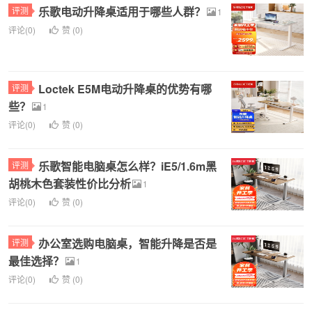
乐歌电动升降桌适用于哪些人群？
评测
1
评论(0)
赞 (
0
)
Loctek E5M电动升降桌的优势有哪
评测
些？
1
评论(0)
赞 (
0
)
乐歌智能电脑桌怎么样？iE5/1.6m黑
评测
胡桃木色套装性价比分析
1
评论(0)
赞 (
0
)
办公室选购电脑桌，智能升降是否是
评测
最佳选择？
1
评论(0)
赞 (
0
)