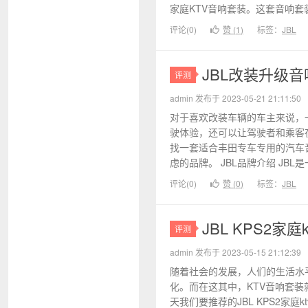
家庭KTV音响套装。这套音响套装
评论(0)
赞 (
1
)
标签：
JBL
JBL改装升级
评测
admin 发布于 2023-05-21 21:11:50
对于喜欢改装车辆的车主来说，
驶体验，还可以让驾驶者和乘客
找一套适合丰田专车专用的汽车
虑的品牌。 JBL品牌介绍 JBL
评论(0)
赞 (
0
)
标签：
JBL
JBL KPS2
评测
admin 发布于 2023-05-15 21:12:39
随着社会的发展，人们的生活水
化。而在这其中，KTV音响套
天我们要推荐的JBL KPS2家