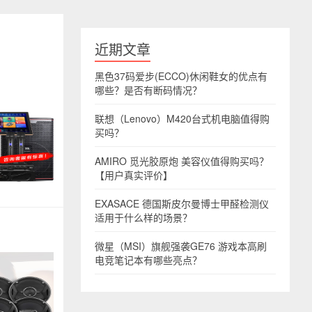
近期文章
黑色37码爱步(ECCO)休闲鞋女的优点有
哪些？是否有断码情况？
联想（Lenovo）M420台式机电脑值得购
买吗？
AMIRO 觅光胶原炮 美容仪值得购买吗？
【用户真实评价】
EXASACE 德国斯皮尔曼博士甲醛检测仪
适用于什么样的场景？
微星（MSI）旗舰强袭GE76 游戏本高刷
电竞笔记本有哪些亮点？