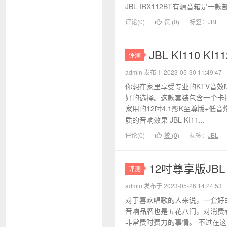
JBL IRX112BT有源音箱是一款部
评论(0)
赞 (
0
)
标签：
JBL
JBL KI110
评测
admin 发布于 2023-05-30 11:49:47
你想在家里享受专业的KTV音效吗？那
好的选择。这款套装包含一个卡
家用的12吋4.1影K至尊版+
质的音响效果 JBL KI11...
评论(0)
赞 (
0
)
标签：
JBL
12吋尊享版JBL
评测
admin 发布于 2023-05-26 14:24:53
对于喜欢唱歌的人来说，一套好
音响品牌也是五花八门，对消费
非常费时费力的事情。 不过在这里