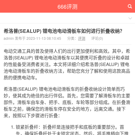
666评测
希洛普(SEALUP) 锂电池电动滑板车如何进行折叠收纳？
admin 发布于 2023-11-13 08:10:45
分类：
评测
评论(0)
电动交通工具的普及使得人们的出行更加便利和高效。其中，希
洛普(SEALUP) 锂电池电动滑板车以其便携可折叠的设计和卓越
的性能备受消费者关注。本文将详细介绍希洛普(SEALUP) 锂电
池电动滑板车的折叠收纳方法，帮助您充分了解和使用这款高品
质的便携电动车。
希洛普(SEALUP) 锂电池电动滑板车的折叠收纳设计简单而巧
妙，使其成为绝佳的出行伴侣。首先，您需要了解滑板车的主要
部件。滑板车由车身、把手、底板、车轮等部分组成。在折叠滑
板车之前，确保您的滑板车停在安全的地方，远离交通。接下
来，按照以下步骤进行折叠：
锁紧折叠杆：折叠杆是连接把手和底板的重要部分。首
先，确保折叠杆处于未锁定状态。然后，将手推柄向下推