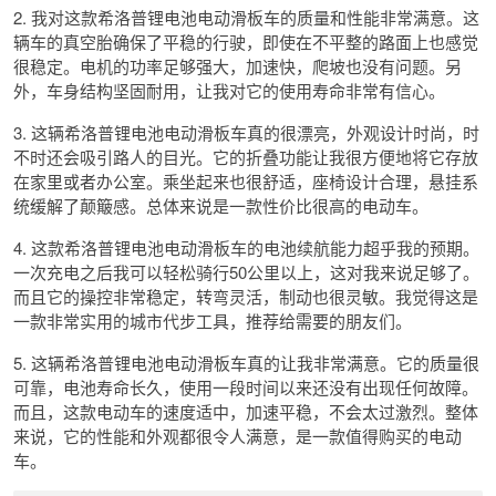
2. 我对这款希洛普锂电池电动滑板车的质量和性能非常满意。这
辆车的真空胎确保了平稳的行驶，即使在不平整的路面上也感觉
很稳定。电机的功率足够强大，加速快，爬坡也没有问题。另
外，车身结构坚固耐用，让我对它的使用寿命非常有信心。
3. 这辆希洛普锂电池电动滑板车真的很漂亮，外观设计时尚，时
不时还会吸引路人的目光。它的折叠功能让我很方便地将它存放
在家里或者办公室。乘坐起来也很舒适，座椅设计合理，悬挂系
统缓解了颠簸感。总体来说是一款性价比很高的电动车。
4. 这款希洛普锂电池电动滑板车的电池续航能力超乎我的预期。
一次充电之后我可以轻松骑行50公里以上，这对我来说足够了。
而且它的操控非常稳定，转弯灵活，制动也很灵敏。我觉得这是
一款非常实用的城市代步工具，推荐给需要的朋友们。
5. 这辆希洛普锂电池电动滑板车真的让我非常满意。它的质量很
可靠，电池寿命长久，使用一段时间以来还没有出现任何故障。
而且，这款电动车的速度适中，加速平稳，不会太过激烈。整体
来说，它的性能和外观都很令人满意，是一款值得购买的电动
车。