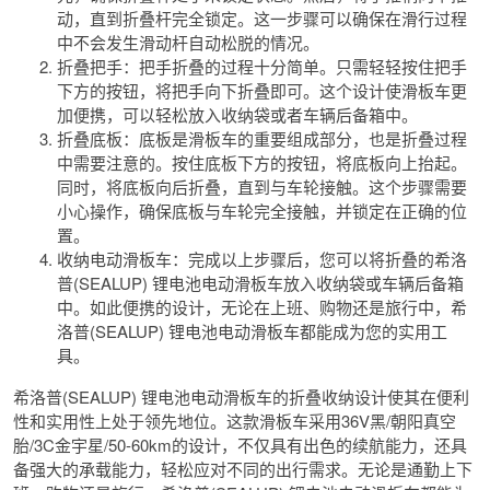
动，直到折叠杆完全锁定。这一步骤可以确保在滑行过程
中不会发生滑动杆自动松脱的情况。
折叠把手：把手折叠的过程十分简单。只需轻轻按住把手
下方的按钮，将把手向下折叠即可。这个设计使滑板车更
加便携，可以轻松放入收纳袋或者车辆后备箱中。
折叠底板：底板是滑板车的重要组成部分，也是折叠过程
中需要注意的。按住底板下方的按钮，将底板向上抬起。
同时，将底板向后折叠，直到与车轮接触。这个步骤需要
小心操作，确保底板与车轮完全接触，并锁定在正确的位
置。
收纳电动滑板车：完成以上步骤后，您可以将折叠的希洛
普(SEALUP) 锂电池电动滑板车放入收纳袋或车辆后备箱
中。如此便携的设计，无论在上班、购物还是旅行中，希
洛普(SEALUP) 锂电池电动滑板车都能成为您的实用工
具。
希洛普(SEALUP) 锂电池电动滑板车的折叠收纳设计使其在便利
性和实用性上处于领先地位。这款滑板车采用36V黑/朝阳真空
胎/3C金宇星/50-60km的设计，不仅具有出色的续航能力，还具
备强大的承载能力，轻松应对不同的出行需求。无论是通勤上下