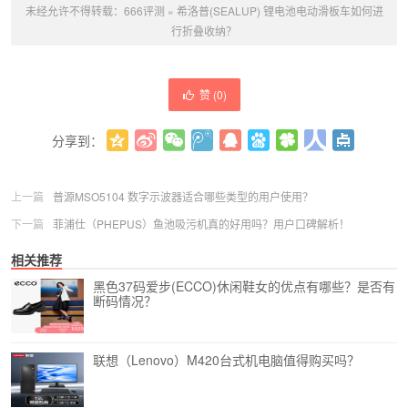
未经允许不得转载：
666评测
»
希洛普(SEALUP) 锂电池电动滑板车如何进
行折叠收纳？
赞 (
0
)
分享到：
更多
(
0
)
上一篇
普源MSO5104 数字示波器适合哪些类型的用户使用？
下一篇
菲浦仕（PHEPUS）鱼池吸污机真的好用吗？用户口碑解析！
相关推荐
黑色37码爱步(ECCO)休闲鞋女的优点有哪些？是否有
断码情况？
联想（Lenovo）M420台式机电脑值得购买吗？