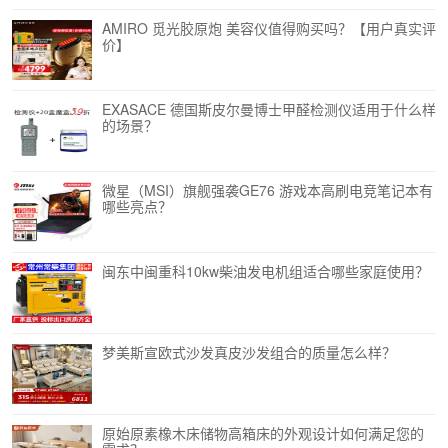
AMIRO 觅光胶原炮 美容仪值得购买吗？【用户真实评
价】
EXASACE 德国斯皮尔曼博士甲醛检测仪适用于什么样
的场景？
微星（MSI）旗舰强袭GE76 游戏本高刷电竞笔记本有
哪些亮点？
闽东中闽重科10kw柴油发电机组适合哪些家庭使用？
梦美斯宣欧式沙发真皮沙发组合的质量怎么样？
原始原素橡木床储物高箱床的外观设计如何满足您的