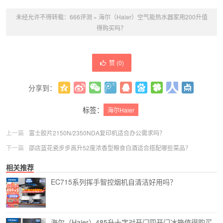
未经允许不得转载：
666评测
»
海尔（Haier）空气能热水器家用200升值
得购买吗？
赞 (
0
)
分享到：
更多
(
0
)
标签：
海尔Haier
上一篇
富士胶片2150N/2350NDA复印机适合办公需求吗？
下一篇
邵店蓝花瓷步步高升52度浓香型粮食白酒适合搭配哪些菜品？
相关推荐
EC715系列挥手智控烟机自清洁好用吗？
海尔（Haier）485升十字对开门四开门冰箱值得购买