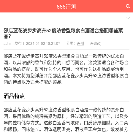
666评测
邵店蓝花瓷步步高升52度浓香型粮食白酒适合搭配哪些菜
品？
admin 发布于 2024-01-02 18:21:07
分类：
评测
评论(0)
邵店蓝花瓷步步高升52度浓香型粮食白酒是一款传统的优质白
酒，以其浓郁的香气和独特的口感而闻名。这款酒适合各种场合
和菜品的搭配，既可作为个人享用，也可作为送礼品或宴请用
酒。本文将为您详细介绍邵店蓝花瓷步步高升52度浓香型粮食白
酒的特点以及适合搭配的菜品。
酒品特点
邵店蓝花瓷步步高升52度浓香型粮食白酒是一款传统的贵州白
酒，采用优质的纯糯高粱为原料，经过精湛的酿造工艺，以及多
年的独特储存方式。这款白酒香气浓郁，口感醇厚细腻，入口柔
和顺畅，回味悠长。酒体透明澄亮，酒液呈现金黄色，散发着芳