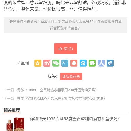
度的浓香型口感非常细腻，喝起来非常舒适。外观精致，送礼非
常合适。整体来说，性价比很高，非常值得推荐。
未经允许不得转载：
666评测
»
邵店蓝花瓷步步高升52度浓香型粮食白酒
适合搭配哪些菜品？
赞 (
0
)
分享到：
更多
(
0
)
标签：
邵店蓝花瓷
上一篇
海尔（Haier）空气能热水器家用200升值得购买吗？
下一篇
样美（YOUNGMAY）超水光家用美容仪有哪些使用方法？
相关推荐
祥和飞天1935白酒53度酱香型纯粮酒有礼盒装吗？