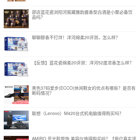
邵店蓝花瓷浏阳河窖藏雅韵酱香型白酒是小聚必备饮
品吗？
聊聊醇香不打烊！洋河绵柔20评测，怎么样？
【反馈】蓝花瓷绵柔20评测：洋河52度浓香怎么样？
黑色37码爱步(ECCO)休闲鞋女的优点有哪些？是否有
断码情况？
联想（Lenovo）M420台式机电脑值得购买吗？
AMIRO 觅光胶原炮 美容仪值得购买吗？【用户真实评