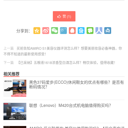
赞 (
1
)
分享到：
更多
(
0
)
上一篇
买前告知AMIRO S1美容仪器评测怎么样？想要美丽妆容必备神器，你
不得不知道的最新使用感受！
下一篇
【已采纳】五粮液1618浓香型白酒怎么样？畅饮体验，值得收藏！
相关推荐
黑色37码爱步(ECCO)休闲鞋女的优点有哪些？是否有
断码情况？
联想（Lenovo）M420台式机电脑值得购买吗？