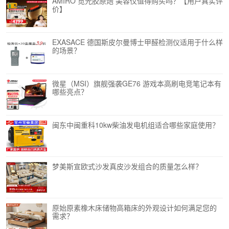
AMIRO 觅光胶原炮 美容仪值得购买吗？【用户真实评
价】
EXASACE 德国斯皮尔曼博士甲醛检测仪适用于什么样
的场景？
微星（MSI）旗舰强袭GE76 游戏本高刷电竞笔记本有
哪些亮点？
闽东中闽重科10kw柴油发电机组适合哪些家庭使用？
梦美斯宣欧式沙发真皮沙发组合的质量怎么样？
原始原素橡木床储物高箱床的外观设计如何满足您的
需求？