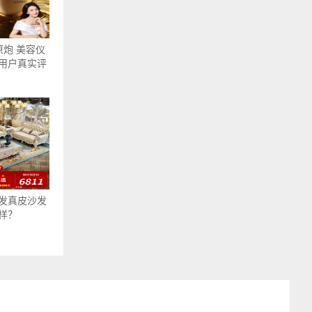
原炮 美容仪
用户真实评
发真皮沙发
样？