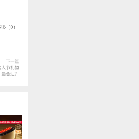
更多
(
0
)
下一篇
情人节礼物
最合适？