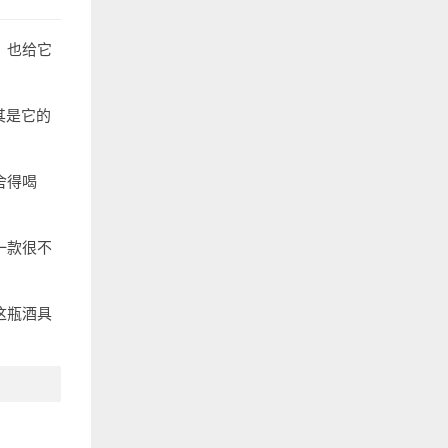
，也给它
其是它的
舍得喝
一款很不
这瓶酒具