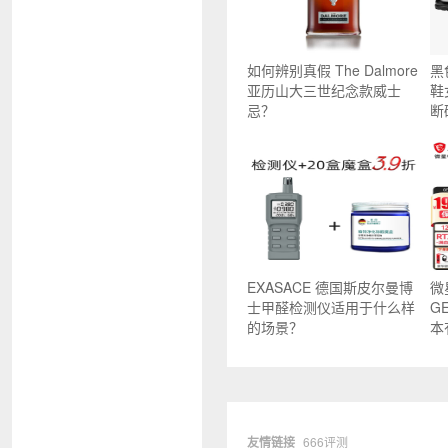
如何辨别真假 The Dalmore
黑
亚历山大三世纪念款威士
鞋
忌？
断
EXASACE 德国斯皮尔曼博
微
士甲醛检测仪适用于什么样
G
的场景？
本
友情链接
666评测