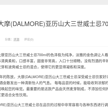
摩(DALMORE)亚历山大三世威士忌70
分类：
评测
评论(0)
摩亚历山大三世威士忌700ml的色泽极为纯净，淡雅的金色调让人
体清爽柔和，口感丰富，甜度非常高，入口十分顺畅，没有烈酒的辛
麦芽和波旁威士忌的混合，使得它的更显得凝练和深度。
的陈放，大摩(DALMORE)亚历山大三世威士忌深受威士忌饮家好评
此酒会散发出一种清新怡人的气息。 每每品尝的时候，能吸收到浓郁
间唤起您的味觉。最重要的是这款产品由天然麦芽制成，不添加任何
它更适合女性饮用。
MORE)亚历山大三世威士忌在品饮的过程中非常容易与各种东西进行