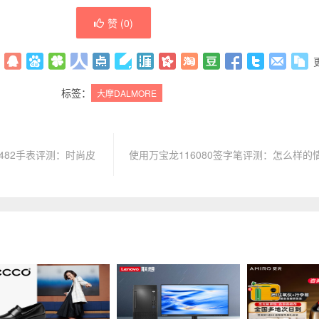
赞 (
0
)
标签：
大摩DALMORE
AR2482手表评测：时尚皮
使用万宝龙116080签字笔评测：怎么样的