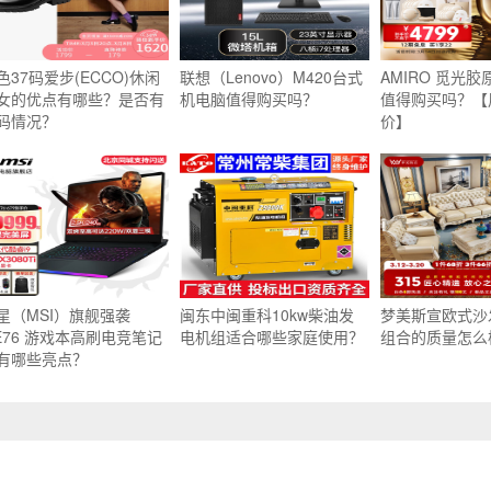
色37码爱步(ECCO)休闲
联想（Lenovo）M420台式
AMIRO 觅光胶
女的优点有哪些？是否有
机电脑值得购买吗？
值得购买吗？【
码情况？
价】
星（MSI）旗舰强袭
闽东中闽重科10kw柴油发
梦美斯宣欧式沙
E76 游戏本高刷电竞笔记
电机组适合哪些家庭使用？
组合的质量怎么
有哪些亮点？