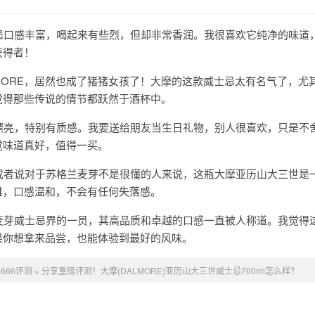
士忌口感丰富，喝起来有些烈，但却非常香润。我很喜欢它纯净的味道
获得者！
ALMORE，居然也成了猪猪女孩了！大摩的这款威士忌太有名气了，尤
觉得那些传说的情节都跃然于酒杯中。
很漂亮，特别有质感。我要送给朋友当生日礼物，别人很喜欢，只是不
觉味道真好，值得一买。
，或者说对于苏格兰麦芽不是很懂的人来说，这瓶大摩亚历山大三世是
雅，口感温和，不会有任何失落感。
一麦芽威士忌界的一员，其高品质和卓越的口感一直被人称道。我觉得
果你想拿来品尝，也能体验到最好的风味。
：
666评测
»
分享重磅评测！大摩(DALMORE)亚历山大三世威士忌700ml怎么样？