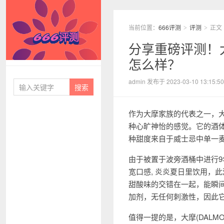
当前位置：
666评测
评测
正文
>
>
分享重磅评测！大
怎么样？
666评测
admin 发布于 2023-03-10 13:15:50
作为大摩家族的代表之一，大
种心旷神怡的感觉。它的酒
种甜度来自于威士忌中单一
由于被置于波旁酒桶中进行9年
宽口感, 炎炎夏日里饮用，
甜酸味的交错在一起，能瞬
加剂，无任何刺激性，因此
值得一提的是，大摩(DAL