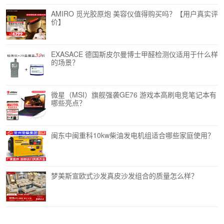
AMIRO 觅光胶原炮 美容仪值得购买吗？【用户真实评
价】
EXASACE 德国斯皮尔曼博士甲醛检测仪适用于什么样
的场景？
微星（MSI）旗舰强袭GE76 游戏本高刷电竞笔记本有
哪些亮点？
闽东中闽重科10kw柴油发电机组适合哪些家庭使用？
梦美斯宣欧式沙发真皮沙发组合的质量怎么样？