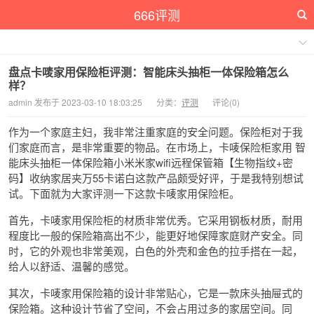
666评测
盘点卡唛家用保险柜评测：智能床头抽柜一体保险箱怎么
样？
admin 发布于 2023-03-10 18:03:25
分类：
评测
评论(0)
作为一个家庭主妇，我非常注重家庭的安全问题。保险柜对于我
们家庭而言，是非常重要的物品。在市场上，卡唛保险柜家用 智
能床头抽柜一体保险箱小米米家wifi远程保管箱【生物指纹+密
码】收纳家居夹万55卡诺白这款产品颇受好评，于是我特别想试
试。下面就为大家评测一下这款卡唛家用保险柜。
首先，卡唛家用保险柜的材质非常优秀。它采用钢板材质，耐用
程度比一般的保险箱高出不少，能更好地保障家庭财产安全。同
时，它的外观也非常美观，白色的外壳和金色的拉手搭在一起，
给人以舒适、温馨的感觉。
其次，卡唛家用保险箱的设计非常贴心，它是一款床头抽屉式的
保险箱。这种设计节省了空间，不会占用过多的家居空间。同