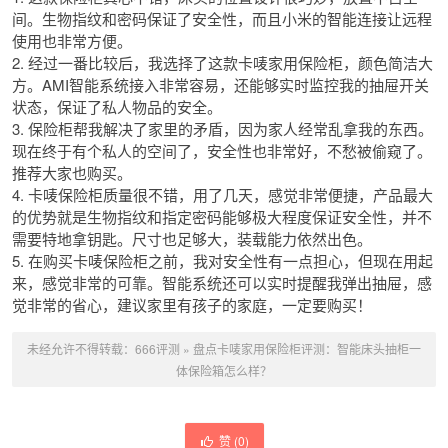
间。生物指纹和密码保证了安全性，而且小米的智能连接让远程
使用也非常方便。
2. 经过一番比较后，我选择了这款卡唛家用保险柜，颜色简洁大
方。AMI智能系统接入非常容易，还能够实时监控我的抽屉开关
状态，保证了私人物品的安全。
3. 保险柜帮我解决了家里的矛盾，因为家人经常乱拿我的东西。
现在终于有个私人的空间了，安全性也非常好，不愁被偷窥了。
推荐大家也购买。
4. 卡唛保险柜质量很不错，用了几天，感觉非常便捷，产品最大
的优势就是生物指纹和指定密码能够极大程度保证安全性，并不
需要特地拿钥匙。尺寸也足够大，装载能力依然出色。
5. 在购买卡唛保险柜之前，我对安全性有一点担心，但现在用起
来，感觉非常的可靠。智能系统还可以实时提醒我弹出抽屉，感
觉非常的省心，建议家里有孩子的家庭，一定要购买！
未经允许不得转载：
666评测
»
盘点卡唛家用保险柜评测：智能床头抽柜一
体保险箱怎么样？
赞 (
0
)