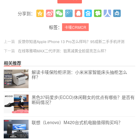
分享到：
更多
(
0
)
标签：
卡唛CRMCR
上一篇
反馈你知道Apple iPhone 13 Pro怎么样吗？95成新二手手机评测
下一篇
在线等雅萌MAX二代评测：狙黑减黄全脸提亮怎么样？
相关推荐
解读卡唛保险柜评测：小米米家智能床头抽柜怎么
样？
黑色37码爱步(ECCO)休闲鞋女的优点有哪些？是否有
断码情况？
联想（Lenovo）M420台式机电脑值得购买吗？