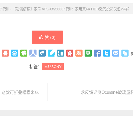
66评测
»
【功能解读】索尼 VPL-XW5000 评测：家用真4K HDR激光投影仪怎么样？
赞 (
0
)
标签：
索尼SONY
：这款可折叠榻榻米床
求反馈评测Ocuisine玻璃