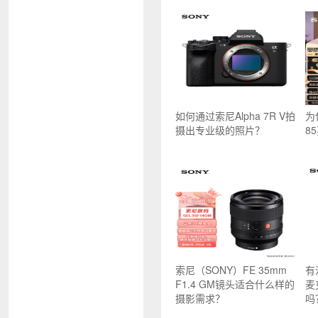
如何通过索尼Alpha 7R V拍
为
摄出专业级的照片？
8
索尼（SONY）FE 35mm
有
F1.4 GM镜头适合什么样的
麦
摄影需求？
吗