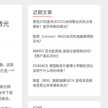
近期文章
激光
黑色37码爱步(ECCO)休闲鞋女的优点有
哪些？是否有断码情况？
联想（Lenovo）M420台式机电脑值得购
买吗？
AMIRO 觅光胶原炮 美容仪值得购买吗？
【用户真实评价】
兴趣。这款
EXASACE 德国斯皮尔曼博士甲醛检测仪
于打造一个
适用于什么样的场景？
微星（MSI）旗舰强袭GE76 游戏本高刷
电竞笔记本有哪些亮点？
的高分辨
条件下获
用寿命。