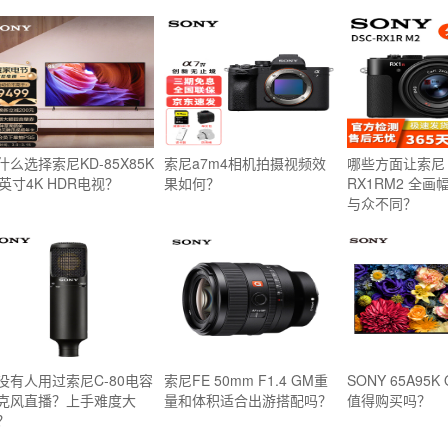
什么选择索尼KD-85X85K
索尼a7m4相机拍摄视频效
哪些方面让索尼 
5英寸4K HDR电视？
果如何？
RX1RM2 全
与众不同？
没有人用过索尼C-80电容
索尼FE 50mm F1.4 GM重
SONY 65A95K
克风直播？上手难度大
量和体积适合出游搭配吗？
值得购买吗？
？