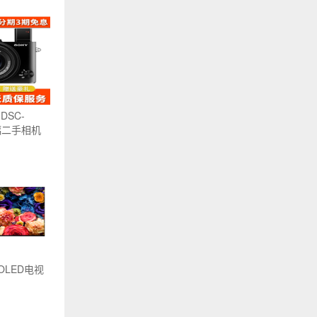
DSC-
画幅二手相机
 OLED电视