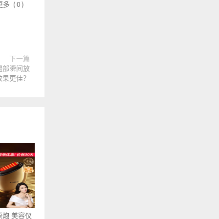
更多
(
0
)
下一篇
让腿部瞬间放
效果更佳？
原炮 美容仪