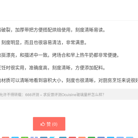
易破裂，加厚带把方便搭配烘焙使用，刻度清晰易读。
，刻度明显，而且也很容易清洁，非常满意。
也挺漂亮，和描述中一致。烤场合和早上热牛奶都非常便捷。
烹饪时很实用，准确度高，刻度清晰，方便添加配料。
的材质可以清晰地看到容积大小，刻度也很清晰，对厨房烹饪来说很
允许不得转载：
666评测
»
求反馈评测Ocuisine玻璃量杯怎么样？
赞 (
0
)