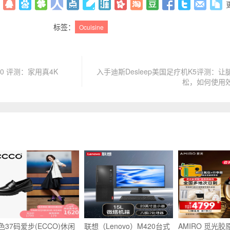
标签：
Ocuisine
00 评测：家用真4K
入手迪斯Desleep美国足疗机K5评测：
松，如何使用
色37码爱步(ECCO)休闲
联想（Lenovo）M420台式
AMIRO 觅光胶