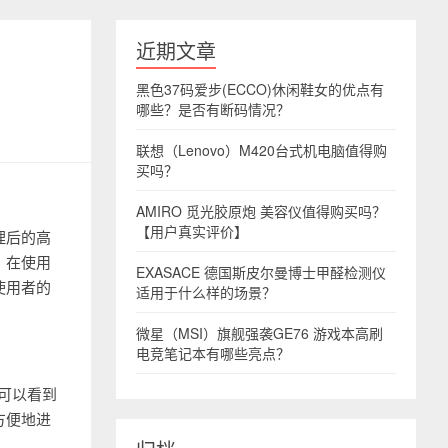
近期文章
黑色37码爱步(ECCO)休闲鞋女的优点有
哪些？是否有断码情况？
联想（Lenovo）M420台式机电脑值得购
买吗？
AMIRO 觅光胶原炮 美容仪值得购买吗？
【用户真实评价】
理后的高
，在使用
EXASACE 德国斯皮尔曼博士甲醛检测仪
使用者的
适用于什么样的场景？
微星（MSI）旗舰强袭GE76 游戏本高刷
电竞笔记本有哪些亮点？
们可以看到
方便地进
。