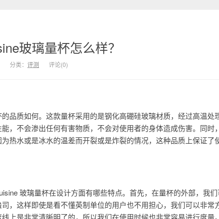
sine玻璃量杯怎么样？
分类：
评测
评论(0)
杯的品质如何。这款量杯采用的是钢化高硼硅玻璃材质，经过高温处
性能，不会渗出任何有害物质，不会对使用者的身体造成伤害。同时
因为热水或是冰水的温差而开裂或是炸裂的情况，这种品质上保证了
uisine 玻璃量杯在设计方面有哪些特点。首先，在量杯的外部，我
盎司，这样即使是看不懂英制单位的用户也不用担心，我们可以非常
度线上是非常清晰明了的，所以我们在使用时候也非常容易进行度量