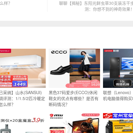
怎么样？
聊聊【揭秘】东阳光鲜虫草30支装冻干
测：你想不到的神奇效果
已采纳】山水(SANSUI)
黑色37码爱步(ECCO)休闲
联想（Lenovo
调评测：1/1.5/2匹冷暖定
鞋女的优点有哪些？是否有
机电脑值得购买
怎么样？
断码情况？