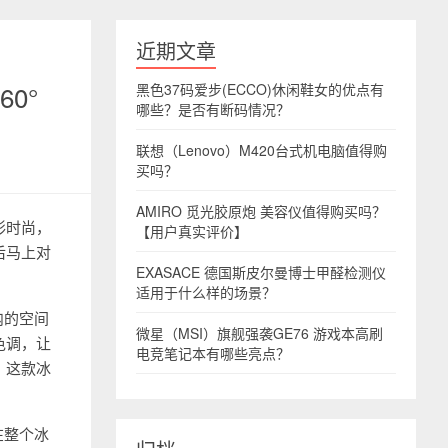
近期文章
0°
黑色37码爱步(ECCO)休闲鞋女的优点有
哪些？是否有断码情况？
联想（Lenovo）M420台式机电脑值得购
买吗？
AMIRO 觅光胶原炮 美容仪值得购买吗？
形时尚，
【用户真实评价】
后马上对
EXASACE 德国斯皮尔曼博士甲醛检测仪
适用于什么样的场景？
内的空间
微星（MSI）旗舰强袭GE76 游戏本高刷
色调，让
电竞笔记本有哪些亮点？
。这款冰
在整个冰