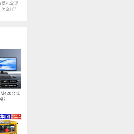
虫草礼盒评
！怎么样？
）M420台式
吗？