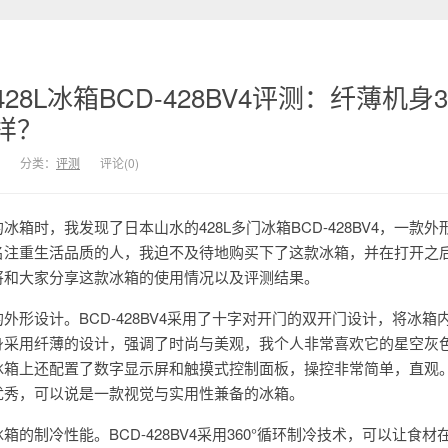
8L冰箱BCD-428BV4评测：纤薄机身36
样？
分类：
评测
评论(0)
箱时，我发现了日本山水的428L多门冰箱BCD-428BV4，一款外
名注重生活品质的人，我迫不及待地购买下了这款冰箱，并在打开之
将和大家分享这款冰箱的使用情况以及评测结果。
外形设计。BCD-428BV4采用了十字对开门的双开门设计，将冰箱
身采用纤薄的设计，强调了时尚与美观，我个人非常喜欢它的星空灰
冰箱上还配置了数字显示屏和触摸式控制面板，操控非常简单，直观
优秀，可以说是一款视觉与实用性兼备的冰箱。
的制冷性能。BCD-428BV4采用360°循环制冷技术，可以让食材