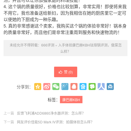
4. 这个锅的质量很好，价格也比较划算，非常实用！即使将来我
不用它，我也准备送给新妇，因为我相信在她的厨房里它一定可
以使她的下厨成为一种乐趣。
5. 真的非常感谢这个卖家，我购买这个锅的体验非常好！锅本身
的质量非常好，而且他们是非常注重周到服务和快速物流的！
未经允许不得转载：
666评测
»
入手体验康巴赫KBH珐琅锅评测，做菜怎
么样？
赞 (
0
)
分享到：
更多
(
0
)
标签：
康巴赫KBH
上一篇
反馈飞利浦ADD6860净水器评测：怎么样？
下一篇
网友评价佳能5D Mark IV评测：拍摄体验怎么样？