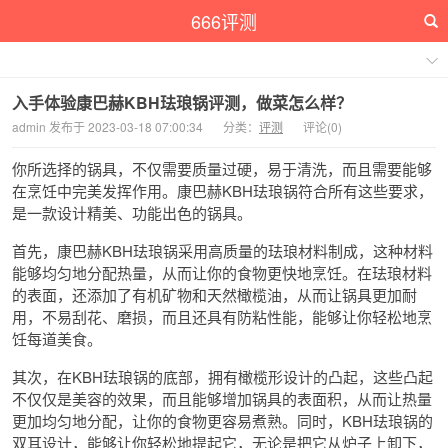
666评测
入手体验康巴赫KBH珐琅锅评测，做菜怎么样？
admin 发布于 2023-03-18 07:00:34
分类：
评测
评论(0)
你所选择的锅具，不仅需要质量过硬，易于清洗，而且需要能够
在烹饪中完美发挥作用。康巴赫KBH珐琅锅符合所有这些要求，
是一款设计精美、功能出色的锅具。
首先，康巴赫KBH珐琅锅采用高质量的珐琅材料制成，这种材料
能够均匀地分配热量，从而让你的食物更快地烹饪。在珐琅材料
的表面，还添加了有机矿物和天然橄榄油，从而让锅具更加耐
用，不易刮花、磨损，而且还具有防粘性能，能够让你轻松地烹
饪每道美食。
其次，在KBH珐琅锅的底部，拥有橄榄形设计的凸起，这些凸起
不仅仅是美容的效果，而且能够增加锅具的表面积，从而让热量
更加均匀地分配，让你的食物更容易煮熟。同时，KBH珐琅锅的
双耳设计，能够让你轻松地提起它，无论是把它从炉子上卸下，