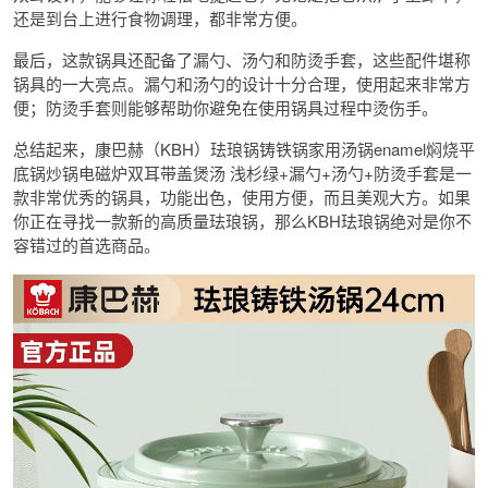
还是到台上进行食物调理，都非常方便。
最后，这款锅具还配备了漏勺、汤勺和防烫手套，这些配件堪称
锅具的一大亮点。漏勺和汤勺的设计十分合理，使用起来非常方
便；防烫手套则能够帮助你避免在使用锅具过程中烫伤手。
总结起来，康巴赫（KBH）珐琅锅铸铁锅家用汤锅enamel焖烧平
底锅炒锅电磁炉双耳带盖煲汤 浅杉绿+漏勺+汤勺+防烫手套是一
款非常优秀的锅具，功能出色，使用方便，而且美观大方。如果
你正在寻找一款新的高质量珐琅锅，那么KBH珐琅锅绝对是你不
容错过的首选商品。