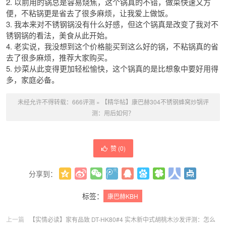
2. 以前用的锅总是容易烧焦，这个锅真的不错，做菜快速又方
便，不粘锅更是省去了很多麻烦，让我爱上做饭。
3. 我本来对不锈钢锅没有什么好感，但这个锅真是改变了我对不
锈钢锅的看法，美食从此开始。
4. 老实说，我没想到这个价格能买到这么好的锅，不粘锅真的省
去了很多麻烦，推荐大家购买。
5. 炒菜从此变得更加轻松愉快，这个锅真的是比想象中要好用得
多，家庭必备。
未经允许不得转载：
666评测
»
【精华帖】康巴赫304不锈钢蜂窝炒锅评
测：用后如何？
赞 (
0
)
分享到：
更多
(
0
)
标签：
康巴赫KBH
上一篇
【实情必读】家有品致 DT-HK80#4 实木新中式胡桃木沙发评测：怎么