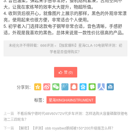
3. 音色温柔，弹起来手感非常好，整机结构紧凑，占用空间不
大，让我在家练琴的效率大大提升，物超所值。
4. 收到货后很开心，就像图片上展示的那样，黑色的外观非常漂
亮，使用起来也很方便，非常适合个人使用。
5. 初学者入门选择这款电子钢琴非常合适，音色清晰，手感舒
适，外观是我喜欢的黑色，总体来说是一款性价比很高的产品。
未经允许不得转载：
666评测
»
【独家爆料】星海CLA-10电钢琴评测：初
学者是否值得购买？
赞 (
0
)
分享到：
更多
(
0
)
标签：
星海XINGHAIINSTRUMENT
上一篇
不看后悔宁德时代48V60V72V代步车评测：怎样选购大容量磷酸铁锂电
池二三四轮车？
下一篇
【解密】【评测】obb royalbed鹅绒被150*200升级版怎么样？