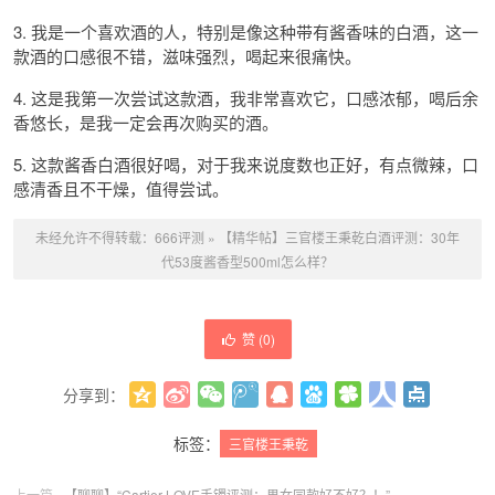
3. 我是一个喜欢酒的人，特别是像这种带有酱香味的白酒，这一
款酒的口感很不错，滋味强烈，喝起来很痛快。
4. 这是我第一次尝试这款酒，我非常喜欢它，口感浓郁，喝后余
香悠长，是我一定会再次购买的酒。
5. 这款酱香白酒很好喝，对于我来说度数也正好，有点微辣，口
感清香且不干燥，值得尝试。
未经允许不得转载：
666评测
»
【精华帖】三官楼王秉乾白酒评测：30年
代53度酱香型500ml怎么样？
赞 (
0
)
分享到：
更多
(
0
)
标签：
三官楼王秉乾
上一篇
【聊聊】“Cartier LOVE手镯评测：男女同款好不好？！”