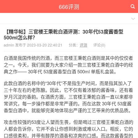
666评测
【精华帖】三官楼王秉乾白酒评测：30年代53度酱香型
500ml怎么样？
admin 发布于 2023-03-20 22:40:21
分类：
评测
评论(0)
白酒是我国传统的烈酒，而三官楼王秉乾白酒则是其中的佼佼者
之一。今天，我们就要为大家介绍一款三官楼王秉乾白酒中的经
典之作—— 30年代 53度酱香型白酒 500ml 单瓶礼盒装。
此款白酒的名称中的“30年代”不是指生产时间，而是指其加入了
三十年左右的老陈酿。因此，它不仅有着浓郁的酱香味，还有着
岁月沉淀的香韵。在酒质方面，三官楼王秉乾白酒一直以来都非
常讲究，每一步操作都是非常严谨的。而在这款 30年代 53度酱
香型白酒中，就能够完美地体现出严谨的工艺带来的优质品质。
攻击性较强的53度让人望而生畏，但是喝过三官楼王秉乾白酒的
人都会告诉你，它并不会让你感到刺激或难以入口。相反，它的
口感很柔和，并带有醇厚的酒香和凉爽的口感。而这款酱香型的