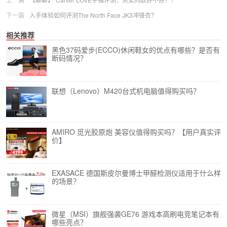
下一篇
入手体验如何评测The North Face JK3冲锋衣？
相关推荐
黑色37码爱步(ECCO)休闲鞋女的优点有哪些？是否有
断码情况？
联想（Lenovo）M420台式机电脑值得购买吗？
AMIRO 觅光胶原炮 美容仪值得购买吗？【用户真实评
价】
EXASACE 德国斯皮尔曼博士甲醛检测仪适用于什么样
的场景？
微星（MSI）旗舰强袭GE76 游戏本高刷电竞笔记本有
哪些亮点？