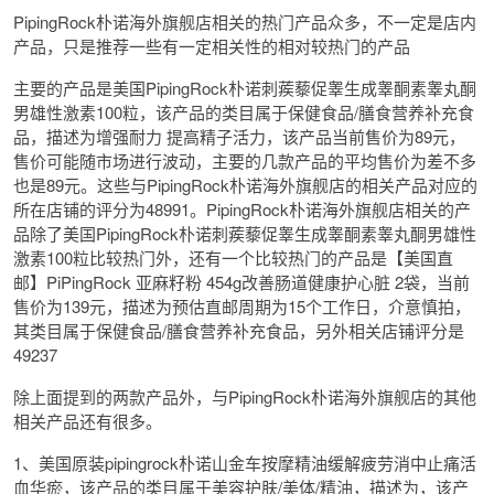
PipingRock朴诺海外旗舰店相关的热门产品众多，不一定是店内
产品，只是推荐一些有一定相关性的相对较热门的产品
主要的产品是美国PipingRock朴诺刺蒺藜促睾生成睾酮素睾丸酮
男雄性激素100粒，该产品的类目属于保健食品/膳食营养补充食
品，描述为增强耐力 提高精子活力，该产品当前售价为89元，
售价可能随市场进行波动，主要的几款产品的平均售价为差不多
也是89元。这些与PipingRock朴诺海外旗舰店的相关产品对应的
所在店铺的评分为48991。PipingRock朴诺海外旗舰店相关的产
品除了美国PipingRock朴诺刺蒺藜促睾生成睾酮素睾丸酮男雄性
激素100粒比较热门外，还有一个比较热门的产品是【美国直
邮】PiPingRock 亚麻籽粉 454g改善肠道健康护心脏 2袋，当前
售价为139元，描述为预估直邮周期为15个工作日，介意慎拍，
其类目属于保健食品/膳食营养补充食品，另外相关店铺评分是
49237
除上面提到的两款产品外，与PipingRock朴诺海外旗舰店的其他
相关产品还有很多。
1、美国原装pipingrock朴诺山金车按摩精油缓解疲劳消中止痛活
血华瘀，该产品的类目属于美容护肤/美体/精油，描述为，该产