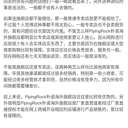
回去的货有问题的话他们一般一眼就看出来了。另外这种调包的
事是违法的，一般都不会有人去做的。
如果连旗舰店都不能相信，那一般普通专卖店就更不能相信了。
不过我个人觉得这种事都不用太担心，一般专卖店也不会卖假货
的，真有问题往往也是因为内鬼。不管怎么样PipingRock朴诺海
外旗舰店都明显比专卖店或其他商家更让人放心。自从网购流行
后就很少有人去实体店买东西了，主要也是因为在旗舰店或大型
商家购物比较有保障。实体店往往价格会贵很多，服务也一般。
现在网购还有七天无理由退货，而实体店一般是没有的。
不管是旗舰店还是专卖店，这两种再怎么样也比其他商家有保
障。毕竟其他渠道都是经过很多经销商，特别是一些小商家，可
能经过很多经营商才拿到货，自然价格没有竞争力，因为所有中
间商都需要赚差价。
综上来说，PipingRock朴诺海外旗舰店往往是比较有优势的。另
外很明显PipingRock朴诺海外旗舰店是厂家直营或者经过厂家直
接授权才能在网上商城开设相应的店铺进行产品销售的，是比较
有保障的。