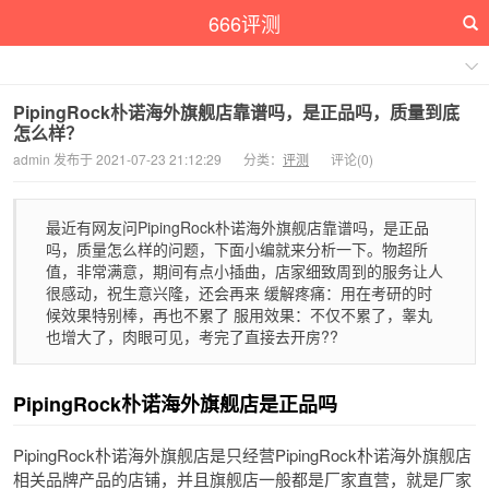
666评测
PipingRock朴诺海外旗舰店靠谱吗，是正品吗，质量到底
怎么样？
admin 发布于 2021-07-23 21:12:29
分类：
评测
评论(0)
最近有网友问PipingRock朴诺海外旗舰店靠谱吗，是正品
吗，质量怎么样的问题，下面小编就来分析一下。物超所
值，非常满意，期间有点小插曲，店家细致周到的服务让人
很感动，祝生意兴隆，还会再来 缓解疼痛：用在考研的时
候效果特别棒，再也不累了 服用效果：不仅不累了，睾丸
也增大了，肉眼可见，考完了直接去开房??
PipingRock朴诺海外旗舰店是正品吗
PipingRock朴诺海外旗舰店是只经营PipingRock朴诺海外旗舰店
相关品牌产品的店铺，并且旗舰店一般都是厂家直营，就是厂家