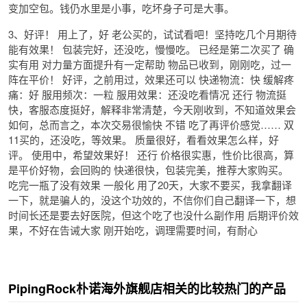
变加空包。钱仍水里是小事，吃坏身子可是大事。
3、好评！ 用上了，好 老公买的，试试看吧！坚持吃几个月期待
能有效果！ 包装完好，还没吃，慢慢吃。 已经是第二次买了 确
实有用 对力量方面提升有一定帮助 物品已收到，刚刚吃，过一
阵在平价！ 好评，之前用过，效果还可以 快递物流：快 缓解疼
痛：好 服用频次：一粒 服用效果：还没吃看情况 还行 物流挺
快，客服态度挺好，解释非常清楚，今天刚收到，不知道效果会
如何，总而言之，本次交易很愉快 不错 吃了再评价感觉…… 双
11买的，还没吃，等效果。 质量很好，看看效果怎么样，好
评。 使用中，希望效果好！ 还行 价格很实惠，性价比很高，算
是平价好物，会回购的 快递很快，包装完美，推荐大家购买。
吃完一瓶了没有效果 一般化 用了20天，大家不要买，我拿翻译
一下，就是骗人的，没这个功效的，不信你们自己翻译一下，想
时间长还是要去好医院，但这个吃了也没什么副作用 后期评价效
果，不好在告诫大家 刚开始吃，调理需要时间，有耐心
PipingRock朴诺海外旗舰店相关的比较热门的产品