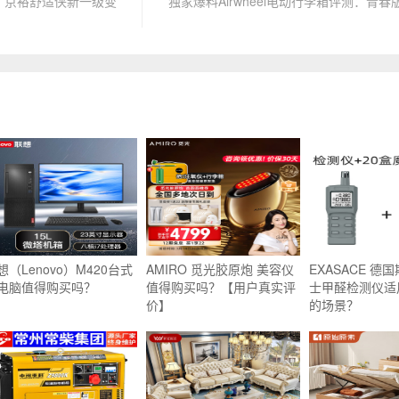
：京裕舒适侠新一级变
独家爆料Airwheel电动行李箱评测：青
想（Lenovo）M420台式
AMIRO 觅光胶原炮 美容仪
EXASACE 德
电脑值得购买吗？
值得购买吗？【用户真实评
士甲醛检测仪适
价】
的场景？