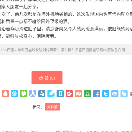
跟家人朋友一起分享。
第一次了，前几次都是在海外机场买到的，这次发现国内也有代购就立
调和质量一点都不输给国外顶级的酒。
细流沿着喉咙滑进肚子里，清凉舒爽又令人感到暖意满满，依旧能感到
喝，能够放松身心，消除疲劳。
：
666评测
»
爆料万里城长联刘伶醉酒5L怎么样？品鉴评测限量珍藏63度浓香白酒
赞 (
0
)
标签：
刘伶醉