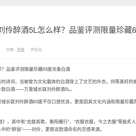
刘伶醉酒5L怎么样？品鉴评测限量珍藏6
分类：
评测
评论(0)
样？品鉴评测限量珍藏63度浓香白酒
美的诗词，当被誉为文化载体的白酒穿上了文艺的外衣，何等美好的
款白酒——万里城长联刘伶醉酒5L。
里城长联刘伶醉酒63度不仅口感优良，更是因其文化内涵和限量珍藏
鼓》，其中有“击鼓其歌，衡阳雁行”、“衣服衣服，今之衣服”等脍炙
中的“醉翁”——刘伶，更是这款酒命名的灵感来源。