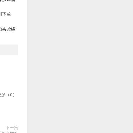
刻下单
酒香萦绕
更多
(
0
)
下一篇