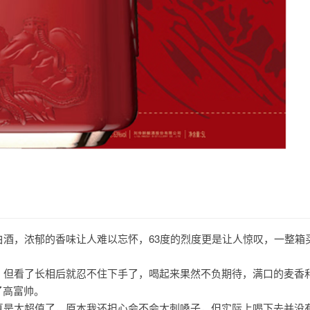
的白酒，浓郁的香味让人难以忘怀，63度的烈度更是让人惊叹，一整箱
酒，但看了长相后就忍不住下手了，喝起来果然不负期待，满口的麦香
了高富帅。
酒真是太超值了，原本我还担心会不会太刺嗓子，但实际上喝下去并没