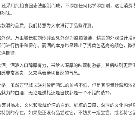
5L还采用纯粮食固态法酿制而成，不添加任何化学添加剂，这让消费
特韵味。
这款酒的品质，我们特意为大家进行了品鉴评测。
的外观。万里城长联刘伶醉酒5L外观为整箱包装，精美的外观设计增
者们进行携带和保存。而酒的本身也呈现出了浅黄色透亮的颜色，微
充满期待。
款酒。酒液入口醇厚有力，带给人深厚的味蕾刺激感。其后味则更是
口感非常高贵，又充满着亲切自然的气息。
价格。虽然万里城长联刘伶醉酒5L的价格不低，但是其限量珍藏和浓
具魅力的白酒，无论是送礼还是自饮都是一个不错的选择。
一款兼具品质、文化和收藏价值的白酒。细腻的口感、深厚的文化内涵
常特别的存在。如果您还没有品尝过它，不妨买一瓶尝尝，或者将它