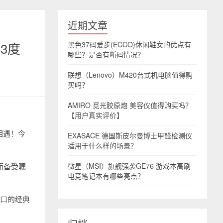
近期文章
3度
黑色37码爱步(ECCO)休闲鞋女的优点有
哪些？是否有断码情况？
联想（Lenovo）M420台式机电脑值得购
买吗？
AMIRO 觅光胶原炮 美容仪值得购买吗？
【用户真实评价】
相遇！今
EXASACE 德国斯皮尔曼博士甲醛检测仪
适用于什么样的场景？
而备受瞩
微星（MSI）旗舰强袭GE76 游戏本高刷
电竞笔记本有哪些亮点？
人口的经典