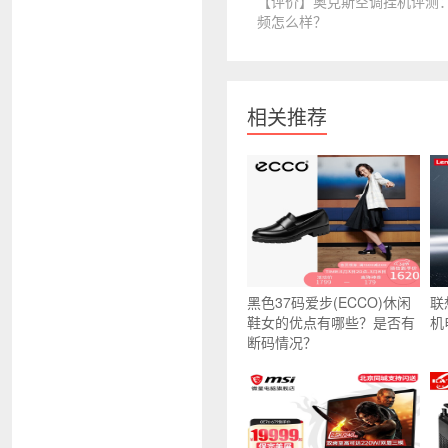
【评价】奥克斯空调挂机评测
频怎么样？
相关推荐
黑色37码爱步(ECCO)休闲
联
鞋女的优点有哪些？是否有
机
断码情况？