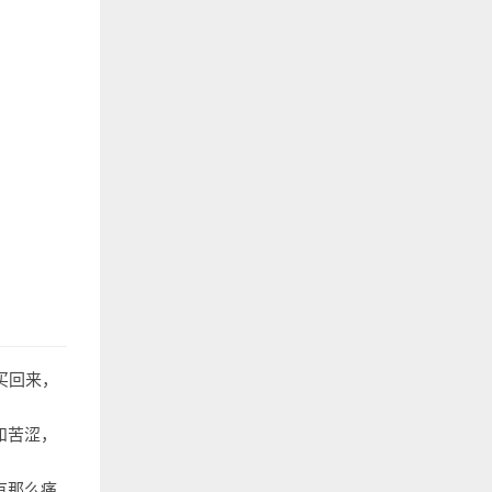
买回来，
和苦涩，
有那么痛