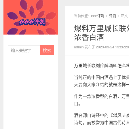
当前位置：
666评测
评测
正文
>
>
爆料万里城长联
浓香白酒
666评测
admin 发布于 2023-03-24 13:26:29
万里城长联刘伶醉酒5L怎么
当纯正的中国白酒遇上了优
天要向大家介绍的就是这样一
作为一款浓香型的白酒，万
目。
酒名源自诗经中的《邶风·击
诗句。而被誉为中国古代诗人