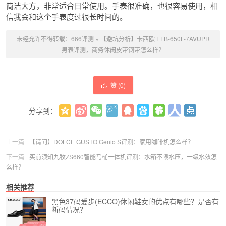
简洁大方，非常适合日常使用。手表很准确，也很容易使用，相
信我会和这个手表度过很长时间的。
未经允许不得转载：
666评测
»
【避坑分析】卡西欧 EFB-650L-7AVUPR
男表评测，商务休闲皮带钢带怎么样？
赞 (
0
)
分享到：
更多
(
0
)
上一篇
【请问】DOLCE GUSTO Genio S评测：家用咖啡机怎么样？
下一篇
买前须知九牧ZS660智能马桶一体机评测：水箱不限水压，一级水效怎
么样？
相关推荐
黑色37码爱步(ECCO)休闲鞋女的优点有哪些？是否有
断码情况？