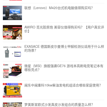
联想（Lenovo）M420台式机电脑值得购买吗？
AMIRO 觅光胶原炮 美容仪值得购买吗？【用户真实评
价】
EXASACE 德国斯皮尔曼博士甲醛检测仪适用于什么样
的场景？
微星（MSI）旗舰强袭GE76 游戏本高刷电竞笔记本有
哪些亮点？
闽东中闽重科10kw柴油发电机组适合哪些家庭使用？
梦美斯宣欧式沙发真皮沙发组合的质量怎么样？