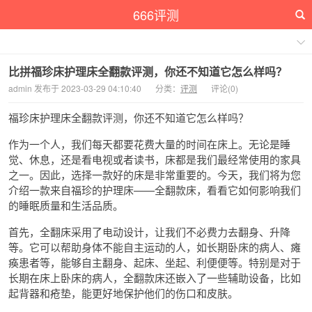
666评测
比拼福珍床护理床全翻款评测，你还不知道它怎么样吗？
admin 发布于 2023-03-29 04:10:40
分类：
评测
评论(0)
福珍床护理床全翻款评测，你还不知道它怎么样吗？
作为一个人，我们每天都要花费大量的时间在床上。无论是睡
觉、休息，还是看电视或者读书，床都是我们最经常使用的家具
之一。因此，选择一款好的床是非常重要的。今天，我们将为您
介绍一款来自福珍的护理床——全翻款床，看看它如何影响我们
的睡眠质量和生活品质。
首先，全翻床采用了电动设计，让我们不必费力去翻身、升降
等。它可以帮助身体不能自主运动的人，如长期卧床的病人、瘫
痪患者等，能够自主翻身、起床、坐起、利便便等。特别是对于
长期在床上卧床的病人，全翻款床还嵌入了一些辅助设备，比如
起背器和疮垫，能更好地保护他们的伤口和皮肤。