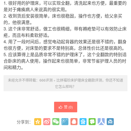
1. 很好用的护理床，可以实现全翻，清洗起来也方便，最重要的
是对于瘫痪病人来说真的很实用。
2. 收到货后安装很简单，床也很稳固，操作也方便，给父亲买
的，他很满意。
3. 这个床非常舒适，做工也很精细，带有褥疮垫可以有效防止床
疮，而且布料柔软舒适。
4. 用了一段时间后，感觉电动起背器的效果还是很不错的，翻身
也很方便，对床垫的要求不是特别高，总体性价比还是很高的。
5. 应该算得上是品质非常不错的护理床了，这个全翻款的特别适
合卧床的病人使用，操作起来也很简单，非常节省护理人员的时
间和精力。
未经允许不得转载：
666评测
»
比拼福珍床护理床全翻款评测，你还不知道
它怎么样吗？
赞 (
0
)
分享到：
更多
(
0
)