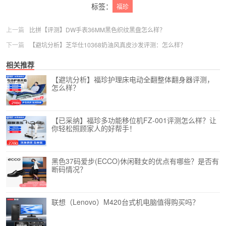
标签：
福珍
上一篇
比拼【评测】DW手表36MM黑色织纹黑盘怎么样？
下一篇
【避坑分析】芝华仕10368奶油风真皮沙发评测：怎么样？
相关推荐
【避坑分析】福珍护理床电动全翻整体翻身器评测，
怎么样？
【已采纳】福珍多功能移位机FZ-001评测怎么样？让
你轻松照顾家人的好帮手！
黑色37码爱步(ECCO)休闲鞋女的优点有哪些？是否有
断码情况？
联想（Lenovo）M420台式机电脑值得购买吗？