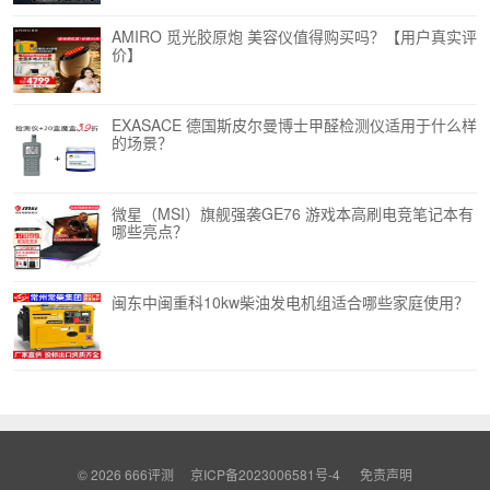
AMIRO 觅光胶原炮 美容仪值得购买吗？【用户真实评
价】
EXASACE 德国斯皮尔曼博士甲醛检测仪适用于什么样
的场景？
微星（MSI）旗舰强袭GE76 游戏本高刷电竞笔记本有
哪些亮点？
闽东中闽重科10kw柴油发电机组适合哪些家庭使用？
© 2026
666评测
京ICP备2023006581号-4
免责声明