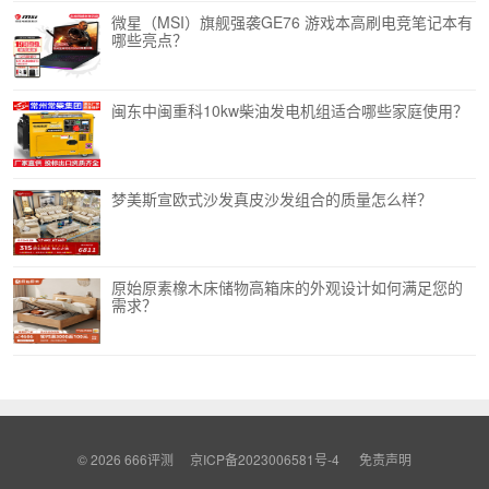
微星（MSI）旗舰强袭GE76 游戏本高刷电竞笔记本有
哪些亮点？
闽东中闽重科10kw柴油发电机组适合哪些家庭使用？
梦美斯宣欧式沙发真皮沙发组合的质量怎么样？
原始原素橡木床储物高箱床的外观设计如何满足您的
需求？
© 2026
666评测
京ICP备2023006581号-4
免责声明