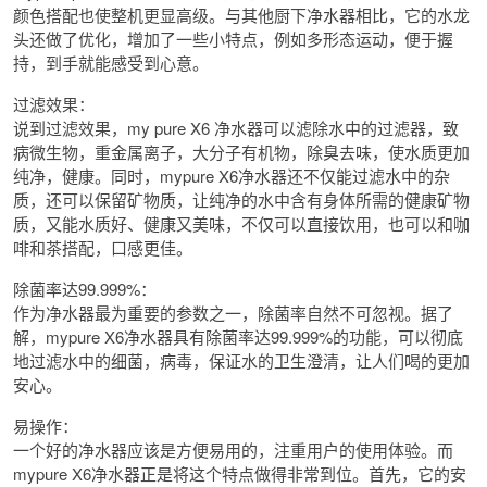
颜色搭配也使整机更显高级。与其他厨下净水器相比，它的水龙
头还做了优化，增加了一些小特点，例如多形态运动，便于握
持，到手就能感受到心意。
过滤效果：
说到过滤效果，my pure X6 净水器可以滤除水中的过滤器，致
病微生物，重金属离子，大分子有机物，除臭去味，使水质更加
纯净，健康。同时，mypure X6净水器还不仅能过滤水中的杂
质，还可以保留矿物质，让纯净的水中含有身体所需的健康矿物
质，又能水质好、健康又美味，不仅可以直接饮用，也可以和咖
啡和茶搭配，口感更佳。
除菌率达99.999%：
作为净水器最为重要的参数之一，除菌率自然不可忽视。据了
解，mypure X6净水器具有除菌率达99.999%的功能，可以彻底
地过滤水中的细菌，病毒，保证水的卫生澄清，让人们喝的更加
安心。
易操作：
一个好的净水器应该是方便易用的，注重用户的使用体验。而
mypure X6净水器正是将这个特点做得非常到位。首先，它的安