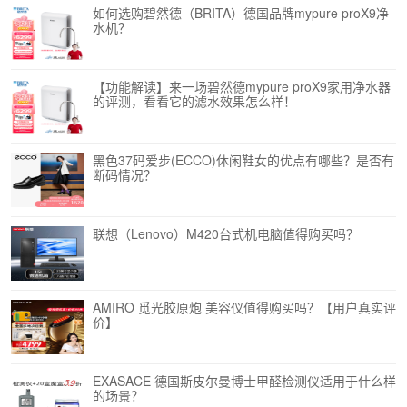
如何选购碧然德（BRITA）德国品牌mypure proX9净
水机？
【功能解读】来一场碧然德mypure proX9家用净水器
的评测，看看它的滤水效果怎么样！
黑色37码爱步(ECCO)休闲鞋女的优点有哪些？是否有
断码情况？
联想（Lenovo）M420台式机电脑值得购买吗？
AMIRO 觅光胶原炮 美容仪值得购买吗？【用户真实评
价】
EXASACE 德国斯皮尔曼博士甲醛检测仪适用于什么样
的场景？