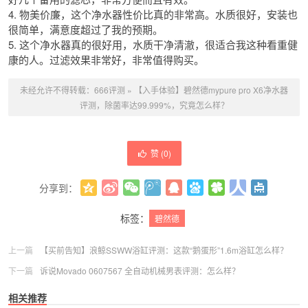
4. 物美价廉，这个净水器性价比真的非常高。水质很好，安装也
很简单，满意度超过了我的预期。
5. 这个净水器真的很好用，水质干净清澈，很适合我这种看重健
康的人。过滤效果非常好，非常值得购买。
未经允许不得转载：
666评测
»
【入手体验】碧然德mypure pro X6净水器
评测，除菌率达99.999%，究竟怎么样？
赞 (
0
)
分享到：
更多
(
0
)
标签：
碧然德
上一篇
【买前告知】浪鲸SSWW浴缸评测：这款“鹅蛋形”1.6m浴缸怎么样？
下一篇
诉说Movado 0607567 全自动机械男表评测：怎么样？
相关推荐