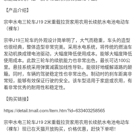
【产品介绍】
宗申水电三轮车J19 2米重载拉货家用农用长续航水电池电动车
（裸车）
宗申J19三轮车的外观设计简单明了，大气而稳重，车头的造型
也很经典，整体造型非常完美。采用水电系统，将传统的燃油车
发动机换成锂电池驱动，大幅度降低使用成本。能够大幅度降低
使用成本。此款三轮车的续航能力也非常出色，最长可达100公
里。悬挂系统采用弹簧减震加线性导轨，能很好地缓解道路的颠
簸。同时，车辆的驾驶稳定性也非常出色。制动时的刹车距离非
常短，能够有效保证行驶的安全。该车型适用于家庭或农用，有
着非常优秀的耐用性和稳定性。
【购买链接】
https://detail.tmall.com/item.htm?id=633403258565
宗申水电三轮车J19 2米重载拉货家用农用长续航水电池电动车
（裸车）现已在天猫开放购买，价格优惠，赶快下单吧！