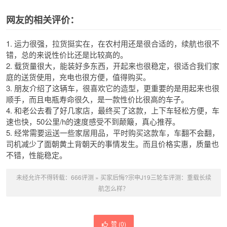
网友的相关评价：
1. 运力很强，拉货挺实在，在农村用还是很合适的，续航也很不
错，总的来说性价比还是比较高的。
2. 载货量很大，能装好多东西，开起来也很稳定，很适合我们家
庭的送货使用，充电也很方便，值得购买。
3. 朋友介绍了这辆车，很喜欢它的造型，更重要的是用起来也很
顺手，而且电瓶寿命很久，是一款性价比很高的车子。
4. 和老公去看了好几家店，最终买了这款，上下车轻松方便，车
速也快，50公里/h的速度感受不到颠簸，真心推荐。
5. 经常需要运送一些家居用品，平时购买这款车，车翻不会翻，
司机减少了面朝黄土背朝天的事情发生。而且价格实惠，质量也
不错，性能稳定。
未经允许不得转载：
666评测
»
买家后悔?宗申J19三轮车评测：重载长续
航怎么样？
赞 (
0
)