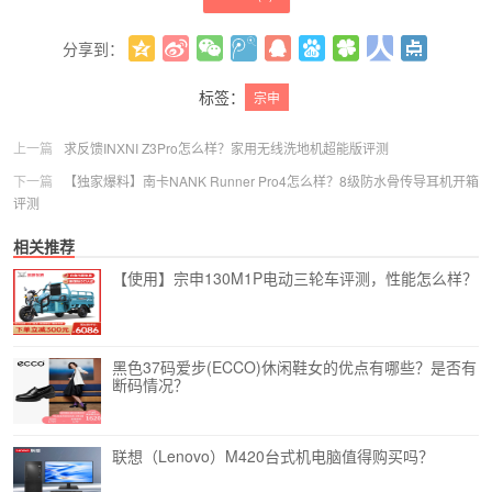
分享到：
更多
(
0
)
标签：
宗申
上一篇
求反馈INXNI Z3Pro怎么样？家用无线洗地机超能版评测
下一篇
【独家爆料】南卡NANK Runner Pro4怎么样？8级防水骨传导耳机开箱
评测
相关推荐
【使用】宗申130M1P电动三轮车评测，性能怎么样？
黑色37码爱步(ECCO)休闲鞋女的优点有哪些？是否有
断码情况？
联想（Lenovo）M420台式机电脑值得购买吗？