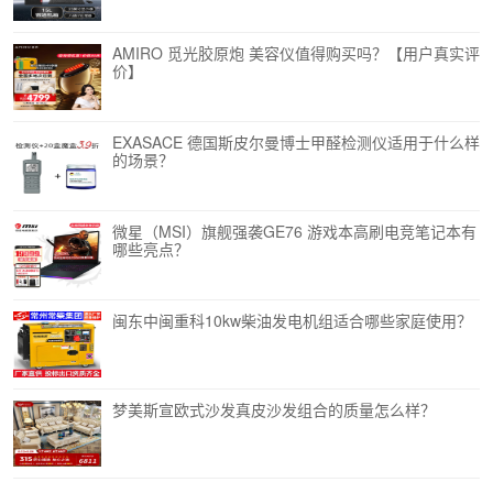
AMIRO 觅光胶原炮 美容仪值得购买吗？【用户真实评
价】
EXASACE 德国斯皮尔曼博士甲醛检测仪适用于什么样
的场景？
微星（MSI）旗舰强袭GE76 游戏本高刷电竞笔记本有
哪些亮点？
闽东中闽重科10kw柴油发电机组适合哪些家庭使用？
梦美斯宣欧式沙发真皮沙发组合的质量怎么样？