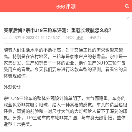
666评测
买家后悔?宗申J19三轮车评测：重载长续航怎么样？
admin 发布于 2023-04-01 17:46:07
分类：
评测
评论(0)
随着人们生活水平的不断提高，对于交通工具的需求也越来越
高。特别是在农村地区，三轮车是家家户户的必需品。宗申是一
家集研发、生产和销售于一体的企业，他们生产的J19三轮车备
受用户的喜爱。今天我们要来进行这款车型的评测，看看它的具
体表现如何。
外观设计
宗申J19三轮车的整体外观设计简单明了，大气而稳重。车身的
深蓝色彩非常吸引眼球，给人一种高档的感觉。车头的造型也很
经典，圆润的前脸和一对尺寸大气的大灯都给人留下了深刻的印
象。另外，J19三轮车的车轮非常浑圆，与车身无缝衔接，整体
造型非常完美。