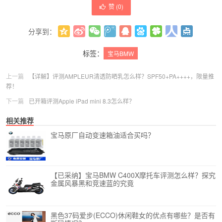
赞 (
0
)
分享到：
更多
(
0
)
标签：
宝马BMW
上一篇
【详解】评测AMPLEUR清透防晒乳怎么样？SPF50+PA++++，限量推
荐！
下一篇
已开箱评测Apple iPad mini 8.3怎么样？
相关推荐
宝马原厂自动变速箱油适合买吗？
【已采纳】宝马BMW C400X摩托车评测怎么样？探究
金属风暴黑和竞速蓝的究竟
黑色37码爱步(ECCO)休闲鞋女的优点有哪些？是否有