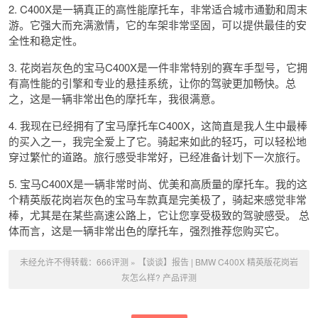
2. C400X是一辆真正的高性能摩托车，非常适合城市通勤和周末
游。它强大而充满激情，它的车架非常坚固，可以提供最佳的安
全性和稳定性。
3. 花岗岩灰色的宝马C400X是一件非常特别的赛车手型号，它拥
有高性能的引擎和专业的悬挂系统，让你的驾驶更加畅快。总
之，这是一辆非常出色的摩托车，我很满意。
4. 我现在已经拥有了宝马摩托车C400X，这简直是我人生中最棒
的买入之一，我完全爱上了它。骑起来如此的轻巧，可以轻松地
穿过繁忙的道路。旅行感受非常好，已经准备计划下一次旅行。
5. 宝马C400X是一辆非常时尚、优美和高质量的摩托车。我的这
个精英版花岗岩灰色的宝马车款真是完美极了，骑起来感觉非常
棒，尤其是在某些高速公路上，它让您享受极致的驾驶感受。 总
体而言，这是一辆非常出色的摩托车，强烈推荐您购买它。
未经允许不得转载：
666评测
»
【谈谈】报告 | BMW C400X 精英版花岗岩
灰怎么样? 产品评测