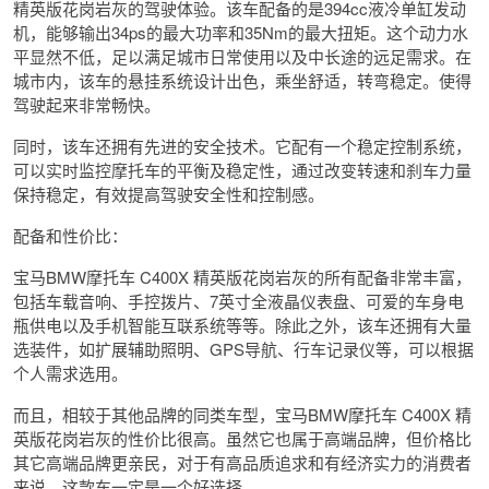
精英版花岗岩灰的驾驶体验。该车配备的是394cc液冷单缸发动
机，能够输出34ps的最大功率和35Nm的最大扭矩。这个动力水
平显然不低，足以满足城市日常使用以及中长途的远足需求。在
城市内，该车的悬挂系统设计出色，乘坐舒适，转弯稳定。使得
驾驶起来非常畅快。
同时，该车还拥有先进的安全技术。它配有一个稳定控制系统，
可以实时监控摩托车的平衡及稳定性，通过改变转速和刹车力量
保持稳定，有效提高驾驶安全性和控制感。
配备和性价比：
宝马BMW摩托车 C400X 精英版花岗岩灰的所有配备非常丰富，
包括车载音响、手控拨片、7英寸全液晶仪表盘、可爱的车身电
瓶供电以及手机智能互联系统等等。除此之外，该车还拥有大量
选装件，如扩展辅助照明、GPS导航、行车记录仪等，可以根据
个人需求选用。
而且，相较于其他品牌的同类车型，宝马BMW摩托车 C400X 精
英版花岗岩灰的性价比很高。虽然它也属于高端品牌，但价格比
其它高端品牌更亲民，对于有高品质追求和有经济实力的消费者
来说，这款车一定是一个好选择。