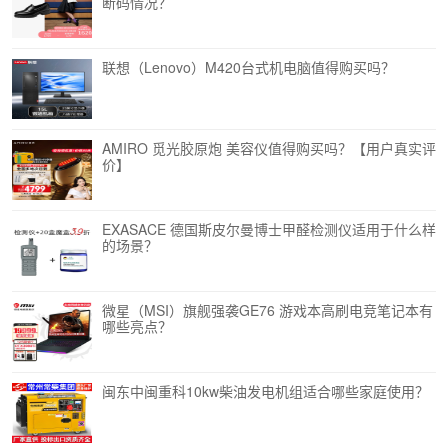
断码情况？
联想（Lenovo）M420台式机电脑值得购买吗？
AMIRO 觅光胶原炮 美容仪值得购买吗？【用户真实评
价】
EXASACE 德国斯皮尔曼博士甲醛检测仪适用于什么样
的场景？
微星（MSI）旗舰强袭GE76 游戏本高刷电竞笔记本有
哪些亮点？
闽东中闽重科10kw柴油发电机组适合哪些家庭使用？